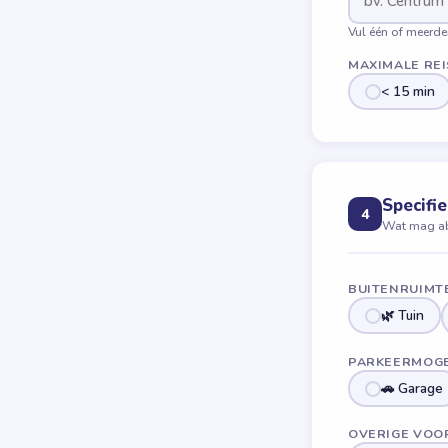
Vul één of meerder
MAXIMALE RE
< 15 min
Specifi
4
Wat mag ab
BUITENRUIMT
🌿 Tuin
PARKEERMOGE
🚗 Garage
OVERIGE VOO