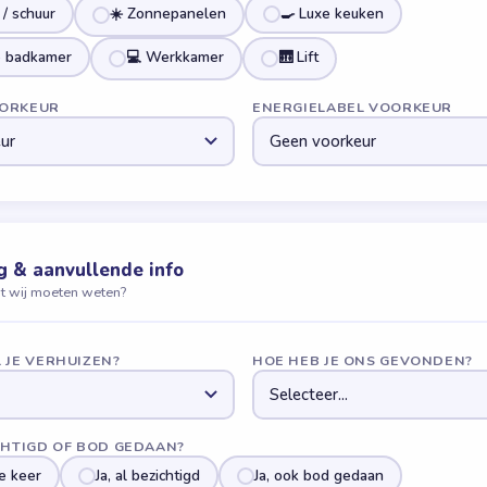
 / schuur
☀️ Zonnepanelen
🍳 Luxe keuken
 badkamer
💻 Werkkamer
🛗 Lift
ORKEUR
ENERGIELABEL VOORKEUR
g & aanvullende info
at wij moeten weten?
 JE VERHUIZEN?
HOE HEB JE ONS GEVONDEN?
CHTIGD OF BOD GEDAAN?
e keer
Ja, al bezichtigd
Ja, ook bod gedaan