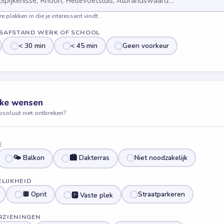
e plekken in die je interessant vindt.
ISAFSTAND WERK OF SCHOOL
< 30 min
< 45 min
Geen voorkeur
eke wensen
soluut niet ontbreken?
E
🌤 Balkon
🏙 Dakterras
Niet noodzakelijk
LIJKHEID
🔲 Oprit
Straatparkeren
🅿️ Vaste plek
RZIENINGEN