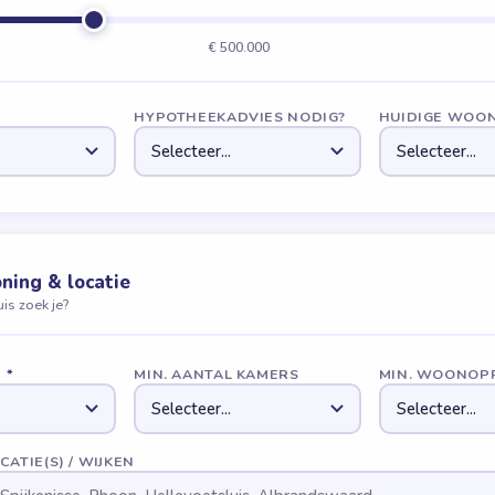
€ 500.000
G
HYPOTHEEKADVIES NODIG?
HUIDIGE WOON
ning & locatie
is zoek je?
G
*
MIN. AANTAL KAMERS
MIN. WOONOP
ATIE(S) / WIJKEN