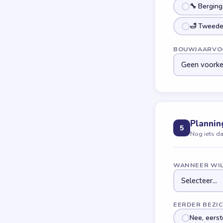
🔧 Berging
🛁 Tweede
BOUWJAARVO
Plannin
5
Nog iets d
WANNEER WIL
EERDER BEZI
Nee, eerst