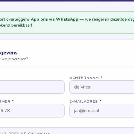
kort overleggen?
App ons via WhatsApp
— we reageren dezelfde dag
ekend bereikbaar!
egevens
 we je bereiken?
ACHTERNAAM
*
MMER
*
E-MAILADRES
*
S