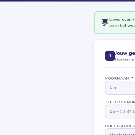
Liever even 
💬
en in het we
Jouw g
1
Hoe kunnen
VOORNAAM
*
TELEFOONNU
HUIDIG ADRE